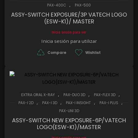
,
PAX-400C
PAX-500
ASSY-SWITCH EXPOSURE/3P VATECH LOGO
(ESW-K1)/ MASTER
Inicia sesión para ver
Inicia sesión para utilizar
Compare
Wishlist
,
,
,
EXTRA ORAL X-RAY
PAX-DUO 3D
PAX-FLEX 3D
,
,
,
,
PAX-I 2D
PAX-I 3D
PAX-I INSIGHT
PAX-I PLUS
PAX-UNI 3D
ASSY-SWITCH NEW EXPOSURE-6P/VATECH
LOGO(ESW-K1)/MASTER
Inicia sesión para ver