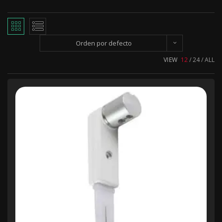
Orden por defecto
VIEW
12
24
ALL