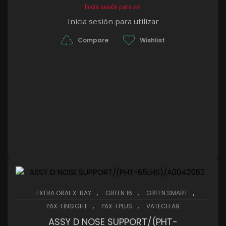
Inicia sesión para ver
Inicia sesión para utilizar
Compare
Wishlist
,
,
,
EXTRA ORAL X-RAY
GREEN 16
GREEN SMART
,
,
PAX-I INSIGHT
PAX-I PLUS
VATECH A9
ASSY D NOSE SUPPORT/(PHT-