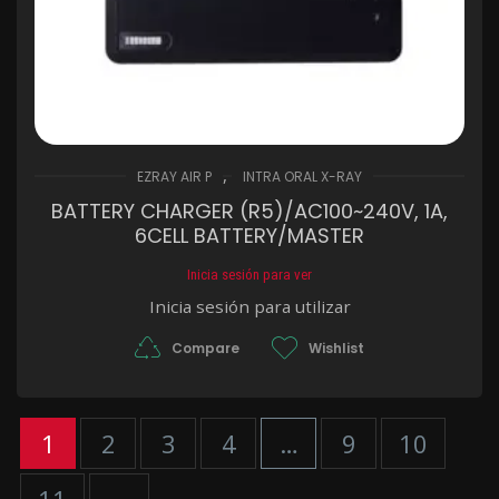
,
EZRAY AIR P
INTRA ORAL X-RAY
BATTERY CHARGER (R5)/AC100~240V, 1A,
6CELL BATTERY/MASTER
Inicia sesión para ver
Inicia sesión para utilizar
Compare
Wishlist
1
2
3
4
…
9
10