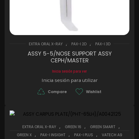
,
,
EXTRA ORAL X-RAY
PAX-I 2D
PAX-I 3D
ASSY 5-5/NOSE SUPPORT ASSY
CEPH/MASTER
Inicia sesión para ver
Inicia sesión para utilizar
Compare
Wishlist
,
,
,
EXTRA ORAL X-RAY
GREEN 16
GREEN SMART
,
,
,
GREEN X
PAX-I INSIGHT
PAX-I PLUS
VATECH A9