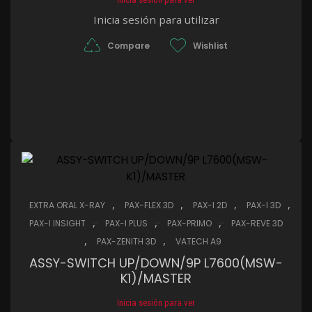
Inicia sesión para utilizar
Compare
Wishlist
,
,
,
,
EXTRA ORAL X-RAY
PAX-FLEX 3D
PAX-I 2D
PAX-I 3D
,
,
,
PAX-I INSIGHT
PAX-I PLUS
PAX-PRIMO
PAX-REVE 3D
,
,
PAX-ZENITH 3D
VATECH A9
ASSY-SWITCH UP/DOWN/9P L7600(MSW-
K1)/MASTER
Inicia sesión para ver