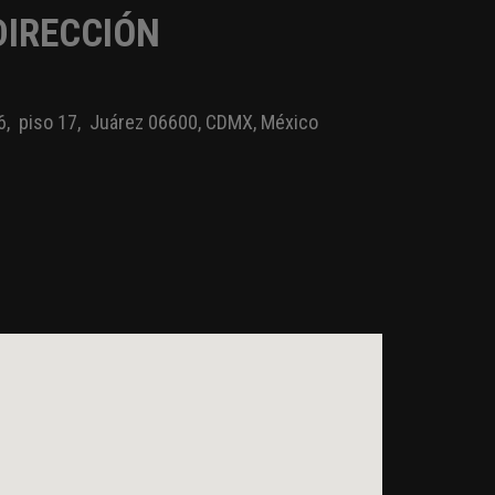
DIRECCIÓN
, piso 17, Juárez 06600, CDMX, México