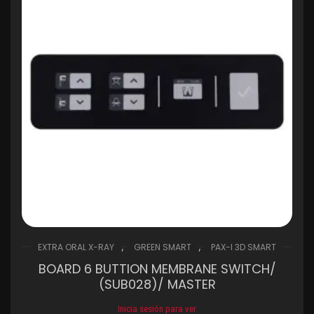
,
,
EXTRA ORAL X-RAY
GREEN SMART
PAX-I 3D SMART
BOARD 6 BUTTION MEMBRANE SWITCH/
(SUB028)/ MASTER
Inicia sesión para ver