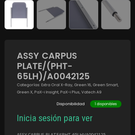
ASSY CARPUS
PLATE/(PHT-
65LH)/A0042125
Categorías:
Extra Oral X-Ray
,
Green 16
,
Green Smart
,
Green X
,
PaX-i Insight
,
PaX-i Plus
,
Vatech A9
Disponibilidad
1 disponibles
Inicia sesión para ver
ASSY CARPUS PLATE/(PHT-65LH)/A0042125