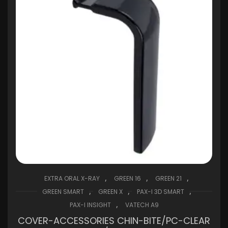
,
,
,
EXTRA ORAL X-RAY
GREEN 16
GREEN 21
,
,
,
GREEN SMART
GREEN X
PAX-I 3D SMART
,
PAX-I INSIGHT
VATECH A9
COVER-ACCESSORIES CHIN-BITE/PC-CLEAR