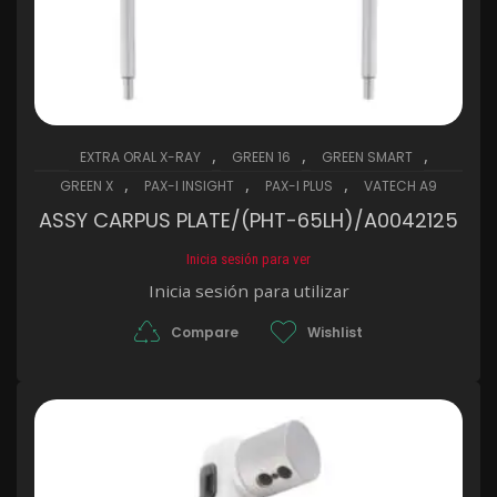
,
,
,
EXTRA ORAL X-RAY
GREEN 16
GREEN SMART
,
,
,
GREEN X
PAX-I INSIGHT
PAX-I PLUS
VATECH A9
ASSY CARPUS PLATE/(PHT-65LH)/A0042125
Inicia sesión para ver
Inicia sesión para utilizar
Compare
Wishlist