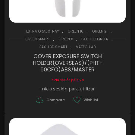
,
,
,
EXTRA ORAL X-RAY
GREEN 16
GREEN 21
,
,
,
GREEN SMART
GREEN X
PAX-I 3D GREEN
,
PAX-I 3D SMART
VATECH A9
COVER EXPOSURE SWITCH
HOLDER(OVERSEAS)/(PHT-
60CFO)ABS/MASTER
Inicia sesión para ver
Inicia sesión para utilizar
Compare
Wishlist