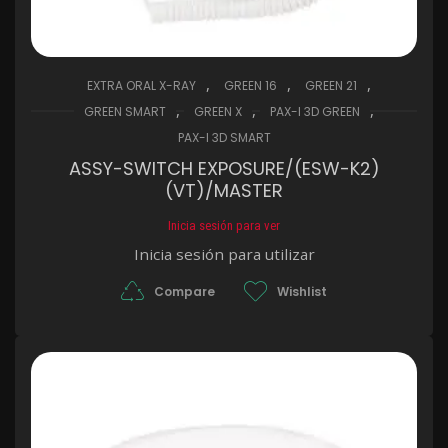
,
,
,
EXTRA ORAL X-RAY
GREEN 16
GREEN 21
,
,
,
GREEN SMART
GREEN X
PAX-I 3D GREEN
PAX-I 3D SMART
ASSY-SWITCH EXPOSURE/(ESW-K2)
(VT)/MASTER
Inicia sesión para ver
Inicia sesión para utilizar
Compare
Wishlist