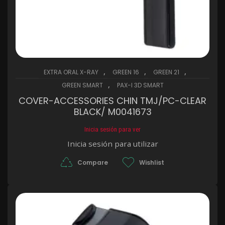
,
,
,
EXTRA ORAL X-RAY
GREEN 16
GREEN 21
,
GREEN SMART
PAX-I 3D SMART
COVER-ACCESSORIES CHIN TMJ/PC-CLEAR
BLACK/ M0041673
Inicia sesión para ver
Inicia sesión para utilizar
Compare
Wishlist