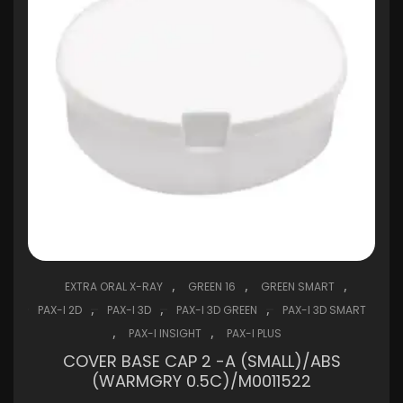
,
,
,
EXTRA ORAL X-RAY
GREEN 16
GREEN SMART
,
,
,
PAX-I 2D
PAX-I 3D
PAX-I 3D GREEN
PAX-I 3D SMART
,
,
PAX-I INSIGHT
PAX-I PLUS
COVER BASE CAP 2 -A (SMALL)/ABS
(WARMGRY 0.5C)/M0011522