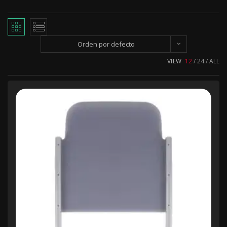
Orden por defecto
VIEW
12
24
ALL