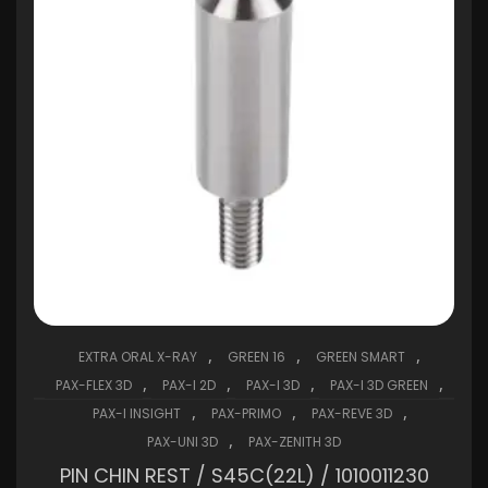
,
,
,
EXTRA ORAL X-RAY
GREEN 16
GREEN SMART
,
,
,
,
PAX-FLEX 3D
PAX-I 2D
PAX-I 3D
PAX-I 3D GREEN
,
,
,
PAX-I INSIGHT
PAX-PRIMO
PAX-REVE 3D
,
PAX-UNI 3D
PAX-ZENITH 3D
PIN CHIN REST / S45C(22L) / 1010011230