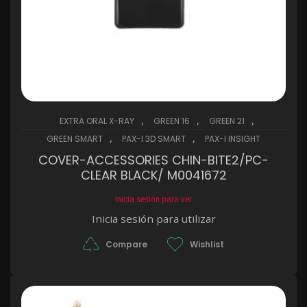
,
,
,
EXTRA ORAL X-RAY
GREEN 16
GREEN 21
,
,
GREEN SMART
PAX-I 3D SMART
PAX-I INSIGHT
COVER-ACCESSORIES CHIN-BITE2/PC-
CLEAR BLACK/ M0041672
Inicia sesión para ver
Inicia sesión para utilizar
Compare
Wishlist