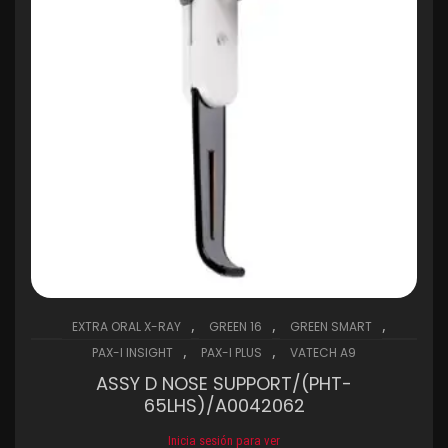
,
,
,
EXTRA ORAL X-RAY
GREEN 16
GREEN SMART
,
,
PAX-I INSIGHT
PAX-I PLUS
VATECH A9
ASSY D NOSE SUPPORT/(PHT-
65LHS)/A0042062
Inicia sesión para ver