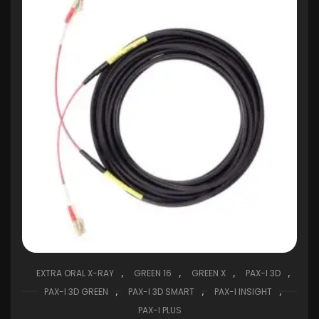
,
,
,
,
EXTRA ORAL X-RAY
GREEN 16
GREEN X
PAX-I 3D
,
,
,
PAX-I 3D GREEN
PAX-I 3D SMART
PAX-I INSIGHT
PAX-I PLUS