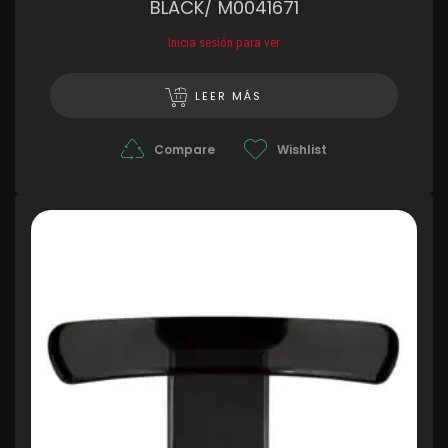
BLACK/ M0041671
Inicia sesión para ver
LEER MÁS
Compare
Wishlist