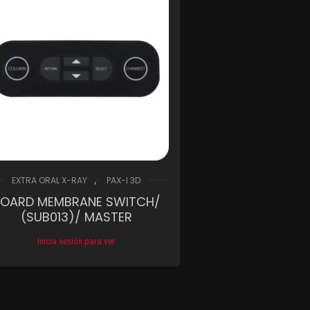
,
EXTRA ORAL X-RAY
PAX-I 3D
OARD MEMBRANE SWITCH/
(SUB013)/ MASTER
Inicia sesión para ver
Compare
Wishlist