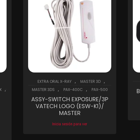
,
,
EXTRA ORAL X-RAY
MASTER 3D
,
,
,
X
MASTER 3DS
PAX-400C
PAX-500
B
ASSY-SWITCH EXPOSURE/3P
VATECH LOGO (ESW-K1)/
MASTER
Inicia sesión para ver
Compare
Wishlist