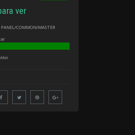
para ver
M PANEL/COMMON/MASTER
zar
hlist