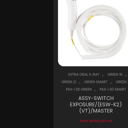
,
,
EXTRA ORAL X-RAY
GREEN 16
,
,
GREEN 21
GREEN SMART
GREEN 
,
PAX-I 3D GREEN
PAX-I 3D SMART
ASSY-SWITCH
EXPOSURE/(ESW-K2)
(VT)/MASTER
Inicia sesión para ver