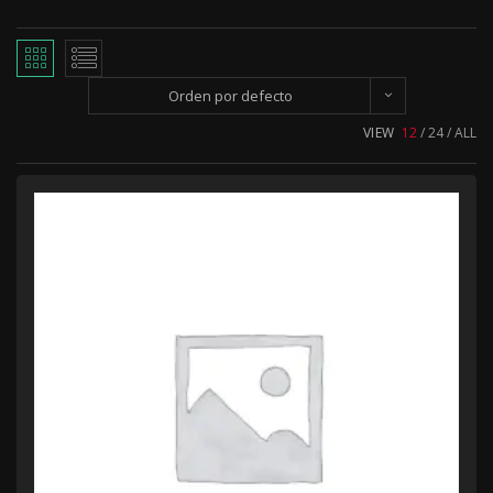
Orden por defecto
VIEW
12
24
ALL