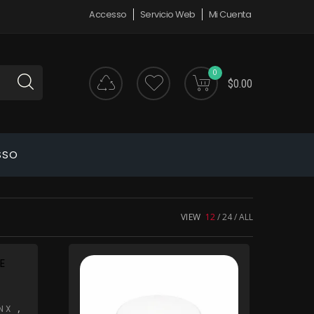
Accesso
Servicio Web
Mi Cuenta
0
$0.00
SSO
VIEW
12
24
ALL
,
N X