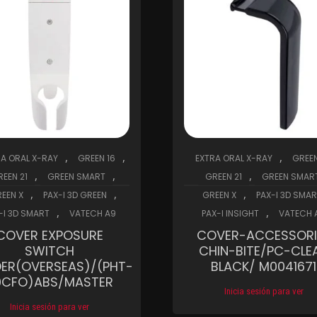
,
,
,
RA ORAL X-RAY
GREEN 16
EXTRA ORAL X-RAY
GREEN
,
,
,
REEN 21
GREEN SMART
GREEN 21
GREEN SMAR
,
,
,
EEN X
PAX-I 3D GREEN
GREEN X
PAX-I 3D SMA
,
,
-I 3D SMART
VATECH A9
PAX-I INSIGHT
VATECH 
COVER EXPOSURE
COVER-ACCESSORI
SWITCH
CHIN-BITE/PC-CLE
ER(OVERSEAS)/(PHT-
BLACK/ M0041671
0CFO)ABS/MASTER
Inicia sesión para ver
LEER MÁS
Inicia sesión para ver