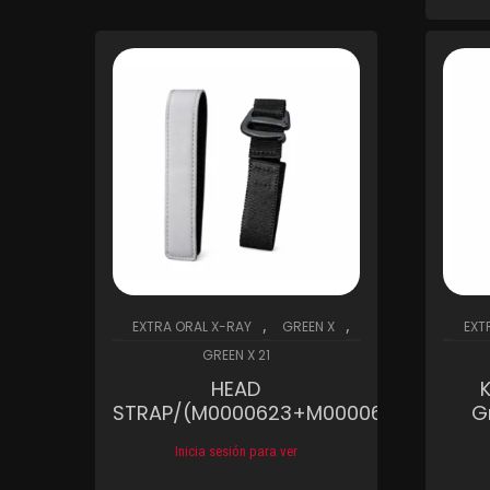
,
,
EXTRA ORAL X-RAY
GREEN X
EXT
GREEN X 21
HEAD
STRAP/(M0000623+M0000624+M0000
G
Inicia sesión para ver