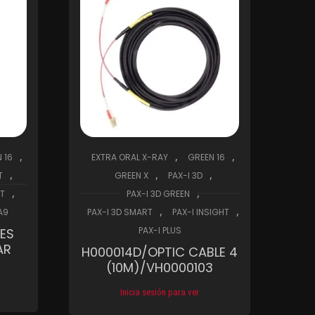
,
,
,
 16
EXTRA ORAL X-RAY
GREEN 16
,
,
,
T
GREEN X
PAX-I 3D
,
,
RT
PAX-I 3D GREEN
,
,
A9
PAX-I 3D SMART
PAX-I INSIGHT
PAX-I PLUS
ES
AR
H000014D/OPTIC CABLE 4
(10M)/VH0000103
Inicia sesión para ver