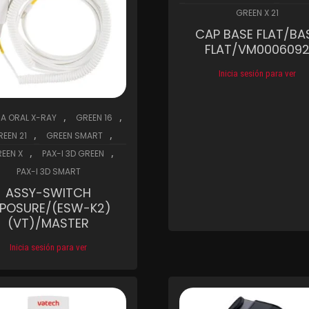
GREEN X 21
CAP BASE FLAT/BA
FLAT/VM000609
Inicia sesión para ver
Compare
Wis
,
,
RA ORAL X-RAY
GREEN 16
,
,
REEN 21
GREEN SMART
,
,
EEN X
PAX-I 3D GREEN
PAX-I 3D SMART
ASSY-SWITCH
XPOSURE/(ESW-K2)
(VT)/MASTER
Inicia sesión para ver
Compare
Wishlist