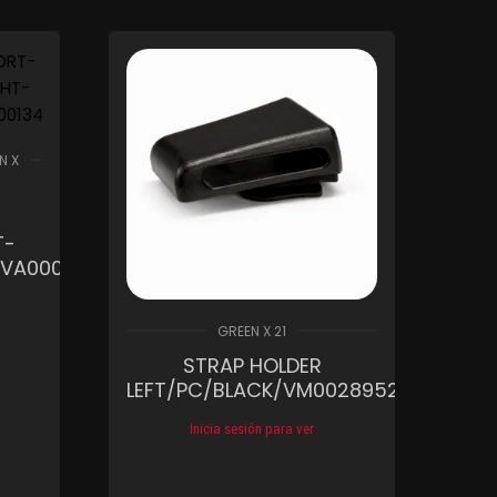
Compare
Wishlist
hlist
N X
G
T-
VA0001341_R01
GREEN X 21
hlist
STRAP HOLDER
LEFT/PC/BLACK/VM0028952
Inicia sesión para ver
Compare
Wishlist