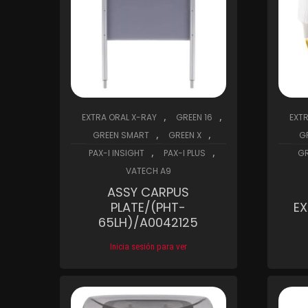
,
,
EXTRA ORAL X-RAY
GREEN 16
EXT
,
,
GREEN SMART
GREEN X
G
,
,
PAX-I INSIGHT
PAX-I PLUS
GR
VATECH A9
ASSY CARPUS
PLATE/(PHT-
E
65LH)/A0042125
Inicia sesión para ver
Compare
Wishlist