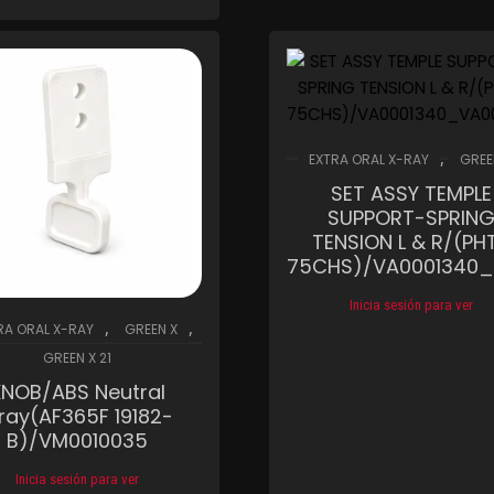
Compare
Wishlist
Compare
Wis
,
EXTRA ORAL X-RAY
GREE
SET ASSY TEMPLE
SUPPORT-SPRIN
TENSION L & R/(PH
75CHS)/VA0001340_
Inicia sesión para ver
,
,
RA ORAL X-RAY
GREEN X
Compare
Wis
GREEN X 21
KNOB/ABS Neutral
625)/MASTER
ray(AF365F 19182-
B)/VM0010035
Inicia sesión para ver