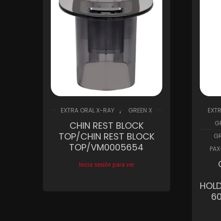
,
EXTRA ORAL X-RAY
GREEN X
EXT
G
CHIN REST BLOCK
TOP/CHIN REST BLOCK
GR
TOP/VM0005654
PAX
Inicia sesión para ver
Compare
Wishlist
HOLD
6