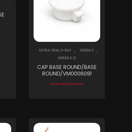
SE
2
hlist
,
,
EXTRA ORAL X-RAY
GREEN X
GREEN X 21
CAP BASE ROUND/BASE
ROUND/VM0006091
Inicia sesión para ver
Compare
Wishlist