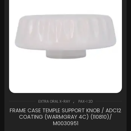
,
EXTRA ORAL X-RAY
PAX-I 2D
FRAME CASE TEMPLE SUPPORT KNOB / ADC12
COATING (WARMGRAY 4C) (110810)/
M0030951