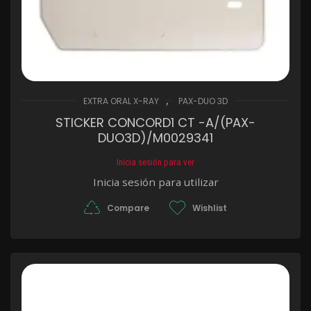
,
EXTRA ORAL X-RAY
PAX-DUO 3D
STICKER CONCORD1 CT -A/(PAX-
DUO3D)/M0029341
Inicia sesión para ver
Inicia sesión para utilizar
Compare
Wishlist