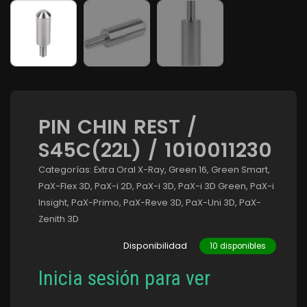
PIN CHIN REST /
S45C(22L) / 1010011230
Categorías:
Extra Oral X-Ray
,
Green 16
,
Green Smart
,
PaX-Flex 3D
,
PaX-i 2D
,
PaX-i 3D
,
PaX-i 3D Green
,
PaX-i
Insight
,
PaX-Primo
,
PaX-Reve 3D
,
PaX-Uni 3D
,
PaX-
Zenith 3D
Disponibilidad
10 disponibles
Inicia sesión para ver