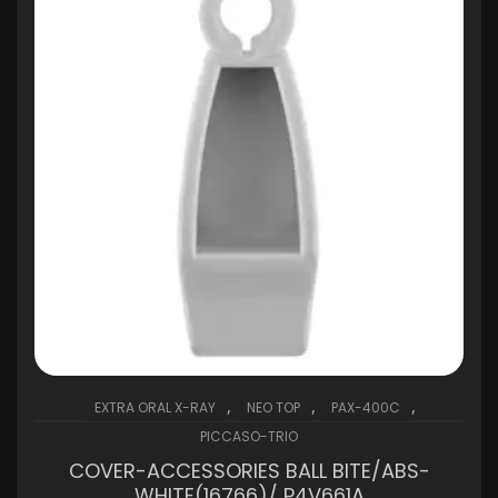
,
,
,
EXTRA ORAL X-RAY
NEO TOP
PAX-400C
PICCASO-TRIO
COVER-ACCESSORIES BALL BITE/ABS-
WHITE(16766)/ P4V661A