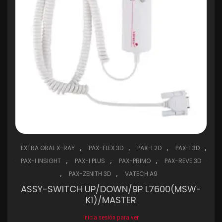
,
,
,
,
EXTRA ORAL X-RAY
PAX-FLEX 3D
PAX-I 2D
PAX-I 3D
,
,
,
PAX-I INSIGHT
PAX-I PLUS
PAX-PRIMO
PAX-REVE 3D
,
,
PAX-ZENITH 3D
VATECH A9
ASSY-SWITCH UP/DOWN/9P L7600(MSW-
K1)/MASTER
Inicia sesión para ver