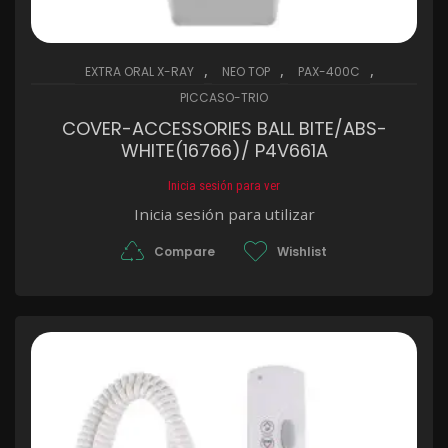
,
,
,
EXTRA ORAL X-RAY
NEO TOP
PAX-400C
PICCASO-TRIO
COVER-ACCESSORIES BALL BITE/ABS-
WHITE(16766)/ P4V661A
Inicia sesión para ver
Inicia sesión para utilizar
Compare
Wishlist