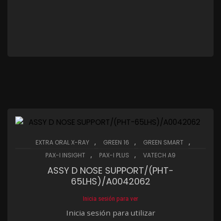
,
,
,
EXTRA ORAL X-RAY
GREEN 16
GREEN SMART
,
,
PAX-I INSIGHT
PAX-I PLUS
VATECH A9
ASSY D NOSE SUPPORT/(PHT-
65LHS)/A0042062
Inicia sesión para ver
Inicia sesión para utilizar