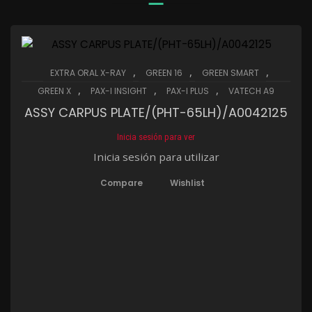
,
,
,
EXTRA ORAL X-RAY
GREEN 16
GREEN SMART
,
,
,
GREEN X
PAX-I INSIGHT
PAX-I PLUS
VATECH A9
ASSY CARPUS PLATE/(PHT-65LH)/A0042125
Inicia sesión para ver
Inicia sesión para utilizar
Compare
Wishlist