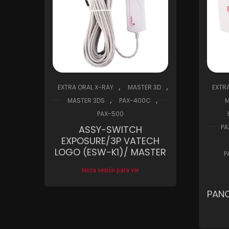
,
,
EXTRA ORAL X-RAY
MASTER 3D
EXTR
,
,
MASTER 3DS
PAX-400C
M
PAX-500
PA
ASSY-SWITCH
EXPOSURE/3P VATECH
LOGO (ESW-K1)/ MASTER
P
Inicia sesión para ver
Compare
Wishlist
PAN