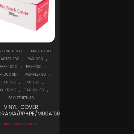
,
,
A ORAL X-RAY
MASTER 3D
,
,
ASTER 3DS
PAX-300
,
,
PAX-400C
PAX-500
,
,
X-DUO 3D
PAX-FLEX 3D
,
,
PAX-I 2D
PAX-I 3D
,
,
AX-PRIMO
PAX-UNI 3D
PAX-ZENITH 3D
VINYL-COVER
ORAMA/PP+PE/M0041682
Inicia sesión para ver