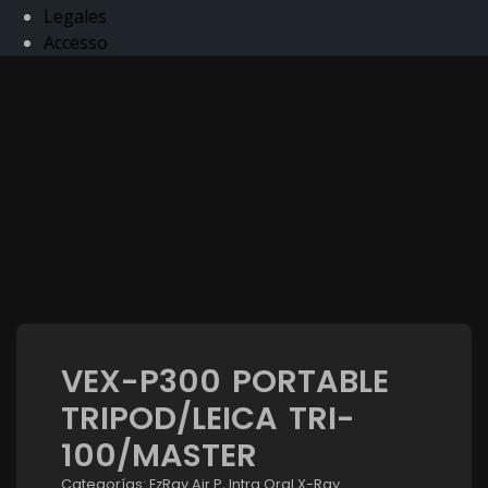
Legales
Accesso
VEX-P300 PORTABLE
TRIPOD/LEICA TRI-
100/MASTER
Categorías:
EzRay Air P
,
Intra Oral X-Ray