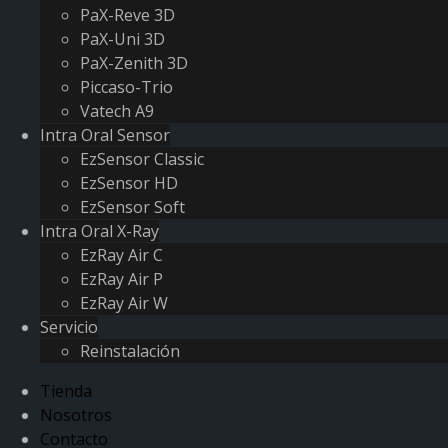
PaX-Reve 3D
PaX-Uni 3D
PaX-Zenith 3D
Piccaso-Trio
Vatech A9
Intra Oral Sensor
EzSensor Classic
EzSensor HD
EzSensor Soft
Intra Oral X-Ray
EzRay Air C
EzRay Air P
EzRay Air W
Servicio
Reinstalación
Tienda
Nosotros
Contacto