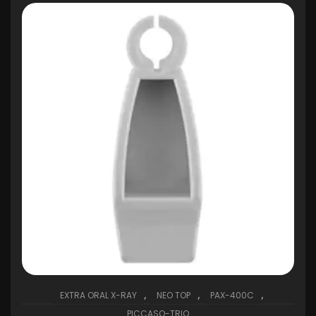
,
,
,
EXTRA ORAL X-RAY
NEO TOP
PAX-400C
PICCASO-TRIO