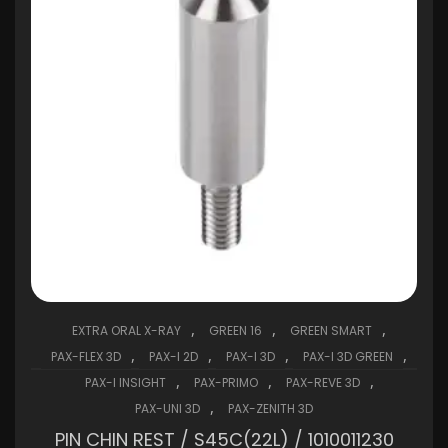
,
,
,
EXTRA ORAL X-RAY
GREEN 16
GREEN SMART
,
,
,
,
PAX-FLEX 3D
PAX-I 2D
PAX-I 3D
PAX-I 3D GREEN
,
,
,
PAX-I INSIGHT
PAX-PRIMO
PAX-REVE 3D
,
PAX-UNI 3D
PAX-ZENITH 3D
PIN CHIN REST / S45C(22L) / 1010011230