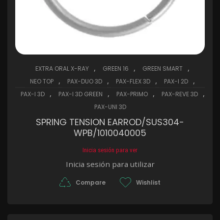
,
,
,
EXTRA ORAL X-RAY
GREEN 16
GREEN SMART
,
,
,
,
NEO TOP
PAX-DUO 3D
PAX-FLEX 3D
PAX-I 2D
,
,
,
,
PAX-I 3D
PAX-I 3D GREEN
PAX-PRIMO
PAX-REVE 3D
PAX-UNI 3D
SPRING TENSION EARROD/SUS304-
WPB/1010040005
Inicia sesión para ver
Inicia sesión para utilizar
Compare
Wishlist