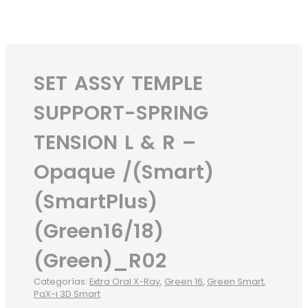
SET ASSY TEMPLE
SUPPORT-SPRING
TENSION L & R –
Opaque /(Smart)
(SmartPlus)
(Green16/18)
(Green)_R02
Categorías:
Extra Oral X-Ray
,
Green 16
,
Green Smart
,
PaX-i 3D Smart