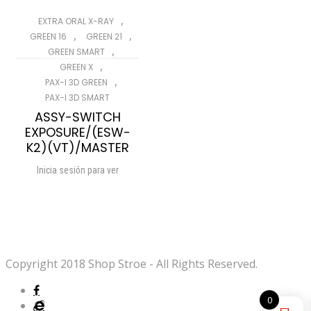
,
EXTRA ORAL X-RAY
,
,
GREEN 16
GREEN 21
,
GREEN SMART
,
GREEN X
,
PAX-I 3D GREEN
PAX-I 3D SMART
ASSY-SWITCH
EXPOSURE/(ESW-
K2)(VT)/MASTER
Inicia sesión para ver
Compare
Wishlist
Copyright 2018 Shop Stroe - All Rights Reserved.
0