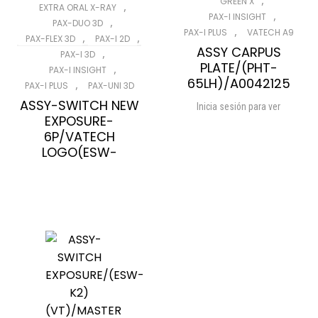
,
GREEN X
,
EXTRA ORAL X-RAY
,
PAX-I INSIGHT
,
PAX-DUO 3D
,
PAX-I PLUS
VATECH A9
,
,
PAX-FLEX 3D
PAX-I 2D
ASSY CARPUS
,
PAX-I 3D
PLATE/(PHT-
,
PAX-I INSIGHT
65LH)/A0042125
,
PAX-I PLUS
PAX-UNI 3D
ASSY-SWITCH NEW
Inicia sesión para ver
EXPOSURE-
Compare
Wishlist
6P/VATECH
LOGO(ESW-
K1)/MASTER
Inicia sesión para ver
Compare
Wishlist